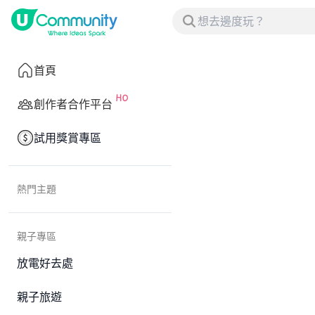
首頁
創作者合作平台
試用獎賞專區
熱門主題
親子專區
放電好去處
親子旅遊