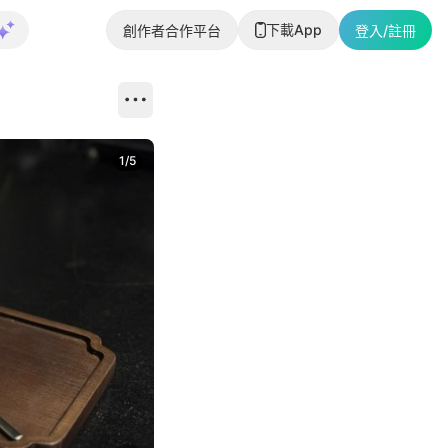
下載App
創作者合作平台
登入/註冊
1
/
5