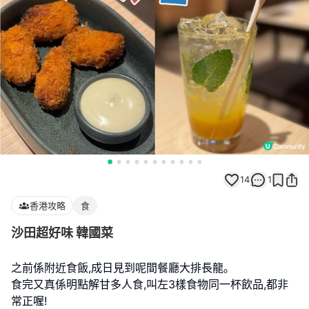
14
1
香港攻略
食
沙田超好味 韓國菜
之前係附近食飯,成日見到呢間餐廳大排長龍｡
食完又真係明點解甘多人食,叫左3樣食物同一杯飲品,都非
常正喔!