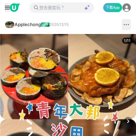
下載App
Applechong
2025/12/15
1
/
11
Next