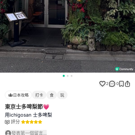
2
0
日本攻略
打卡
食
玩
東京士多啤梨節💗
用ichigosan 士多啤梨
評分
發表第一個留言...