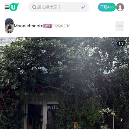
下載App
Moonjehsnote
2026/02/19
1
/
3
Next