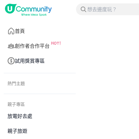
首頁
創作者合作平台
試用獎賞專區
熱門主題
親子專區
放電好去處
親子旅遊