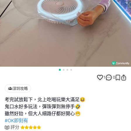
1
0
深圳攻略
考完試放鬆下，北上吃喝玩樂大滿足😆
鬼口水好多玩法，彈珠彈到無停手🤣
#OK即刻有
評分