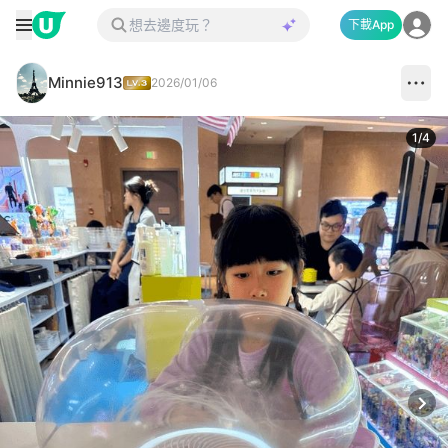
下載App
Minnie913
2026/01/06
1
/
4
Next