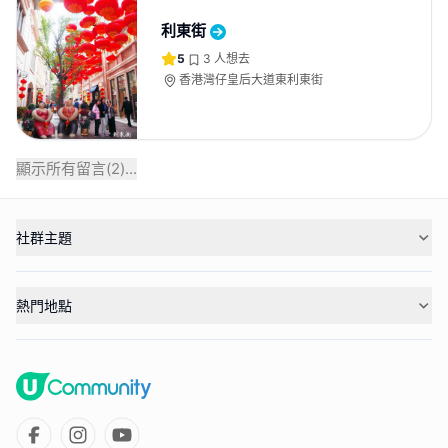
利東街
5
3
人想去
香港灣仔皇后大道東利東街
顯示所有留言(
2
)...
社群主題
熱門地點