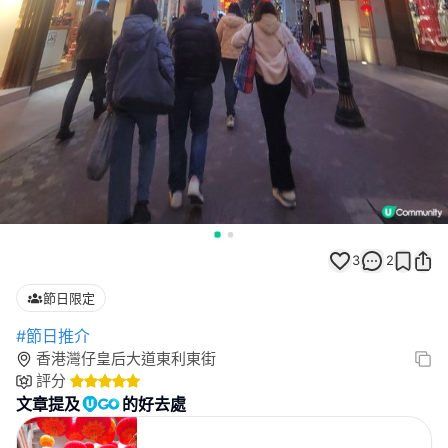
3
2
節日限定
#節日推介
香港灣仔皇后大道東利東街
評分
文章提及
的好去處