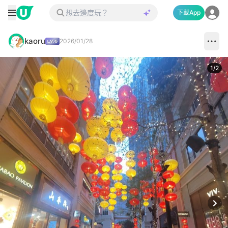
下載App
kaoru
2026/01/28
1
/
2
Next