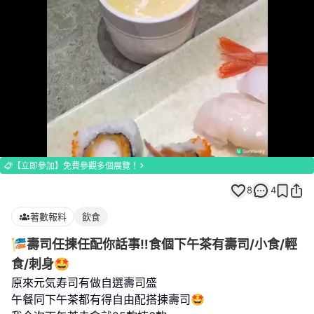
Loaded
:
Unmute
100.00%
【立即參加】免費參觀多個展覽！
8
4
著數報料
飲食
🎏壽司任揀任配你話事‼️食個下午茶有壽司/小食/輕
食/刺身🤩
原來元気寿司有做自選壽司盛
午餐同下午茶都有得自由配搭揀壽司🤩