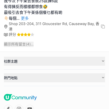
我今次下午茶去食就25款揀6款
有得揀反而樣樣都想食🤣
最吸引去食下午茶係個餐乜都有啲
👇🏻每個
...
更多
Shop 203-204, 311 Gloucester Rd, Causeway Bay, 香
港
評分
顯示所有留言(
4
)...
社群主題
熱門地點