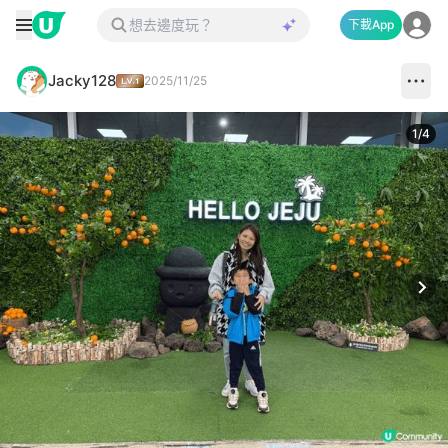
下載App
Jacky128
2025/11/25
1
/
4
Next