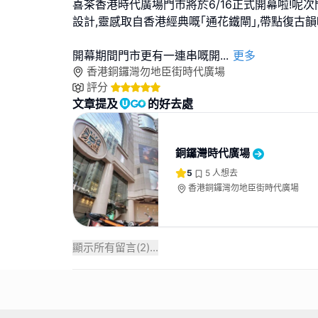
喜茶香港時代廣場門市將於6/16正式開幕啦!呢
設計,靈感取自香港經典嘅｢通花鐵閘｣,帶點復古韻
開幕期間門市更有一連串嘅開
...
更多
香港銅鑼灣勿地臣街時代廣場
評分
文章提及
的好去處
銅鑼灣時代廣場
5
5
人想去
香港銅鑼灣勿地臣街時代廣場
顯示所有留言(
2
)...