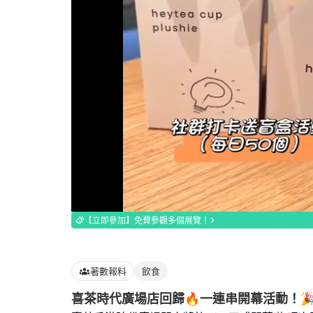
Loaded
:
100.00%
【立即參加】免費參觀多個展覽！
著數報料
飲食
喜茶時代廣場店回歸🔥一連串開幕活動！