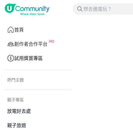
首頁
創作者合作平台
試用獎賞專區
熱門主題
親子專區
放電好去處
親子旅遊