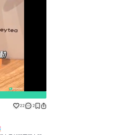
Unmute
22
2
