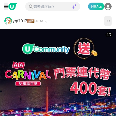
下載App
yqf1017
2025/12/30
1
/
2
Next