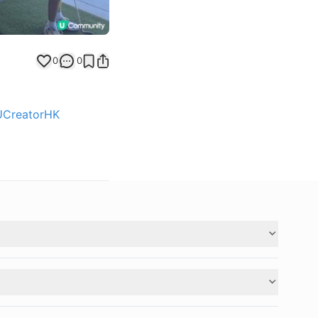
0
0
UCreatorHK