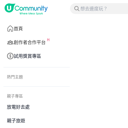
首頁
創作者合作平台
試用獎賞專區
熱門主題
親子專區
放電好去處
親子旅遊