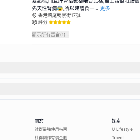
素超標,而且肝腎指數都唔合比格,醫生話佢咁細
先天性腎病😰,所以建議食一
...
更多
香港塘尾鴨寮街17號
評分
顯示所有留言(
1
)...
關於
探索
社群最強使用指南
U Lifestyle
社群創作有價企劃
Travel