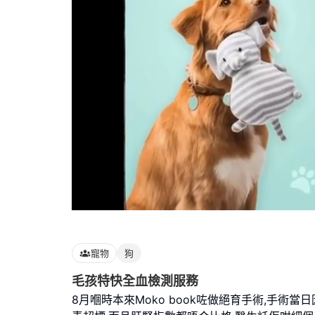
Loaded
:
100.00%
寵物
狗
毛孩特快全血檢測服務
8月嗰時本來Moko book咗做絕育手術,手術