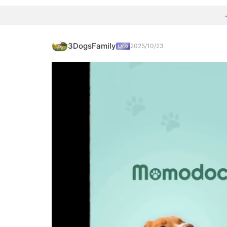
3DogsFamily
2025/10/23