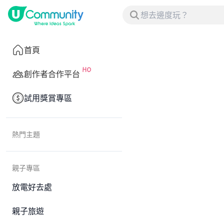
首頁
創作者合作平台
試用獎賞專區
熱門主題
親子專區
放電好去處
親子旅遊