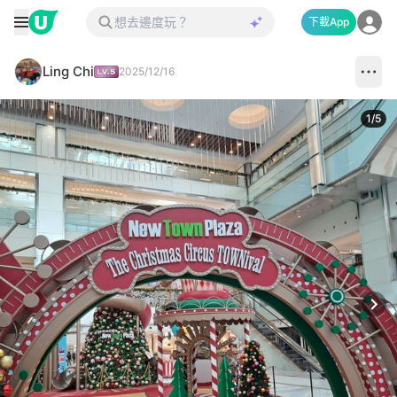
下載App
Ling Chi
2025/12/16
1
/
5
Next