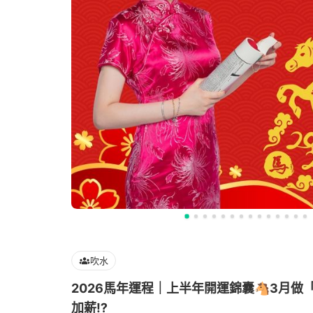
吹水
2026馬年運程｜上半年開運錦囊🐴3月做
加薪⁉️