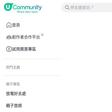
首頁
創作者合作平台
試用獎賞專區
熱門主題
親子專區
放電好去處
親子旅遊