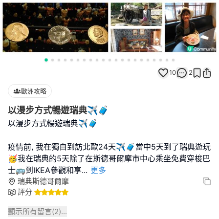
10
2
歐洲攻略
以漫步方式暢遊瑞典✈️🧳
以漫步方式暢遊瑞典✈️🧳
疫情前, 我在獨自到訪北歐24天✈️🧳當中5天到了瑞典遊玩
🥳我在瑞典的5天除了在斯德哥爾摩市中心乘坐免費穿梭巴
士🚌到IKEA參觀和享
...
更多
瑞典斯德哥爾摩
評分
顯示所有留言(
2
)...