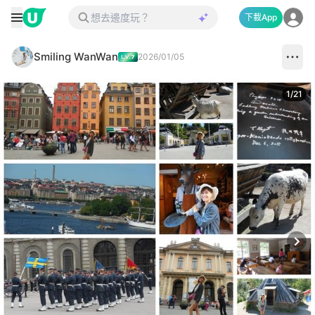
下載App
Smiling WanWan
2026/01/05
1
/
21
Next