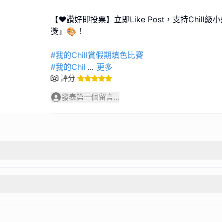
【❤️讚好即投票】立即Like Post，支持Chil
獎」🎨！
#我的Chill賞假期填色比賽
#我的Chil
...
更多
評分
發表第一個留言...