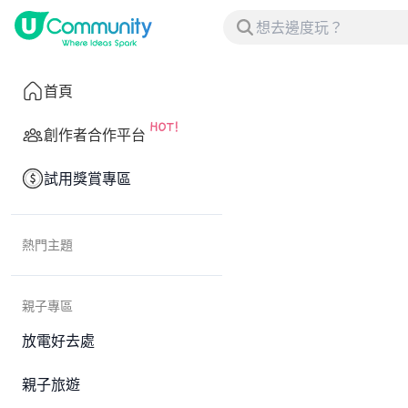
首頁
創作者合作平台
試用獎賞專區
熱門主題
親子專區
放電好去處
親子旅遊