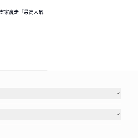
l級小畫家贏走「最高人氣