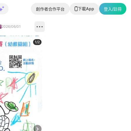
下載App
創作者合作平台
登入/註冊
2026/06/01
1
/
2
即睇更多社