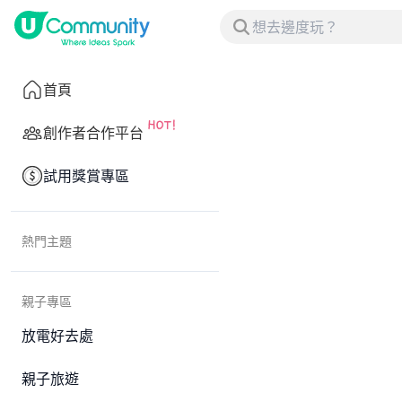
首頁
創作者合作平台
試用獎賞專區
熱門主題
親子專區
放電好去處
親子旅遊