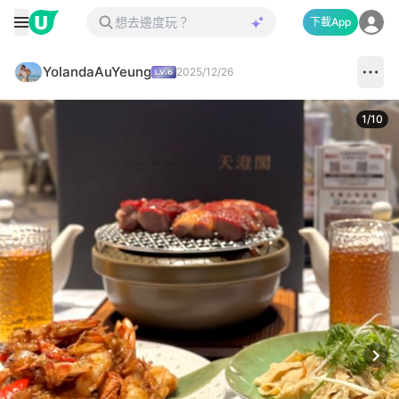
下載App
YolandaAuYeung
2025/12/26
1
/
10
Next