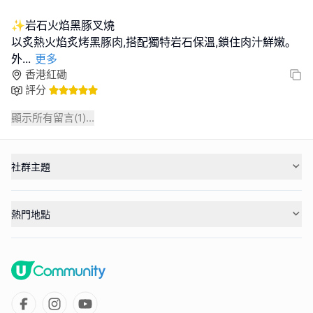
✨岩石火焰黑豚叉燒
以炙熱火焰炙烤黑豚肉,搭配獨特岩石保溫,鎖住肉汁鮮嫩｡
外
...
更多
香港紅磡
評分
顯示所有留言(
1
)...
社群主題
熱門地點