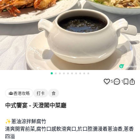
5
1
香港攻略
打卡
食
中式饗宴 - 天澄閣中菜廳
✨蔥油涼拌鮮腐竹
清爽開胃前菜,腐竹口感軟滑爽口,於口腔瀰漫着蔥油香,蔥香
四溢