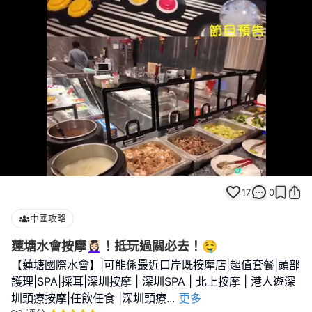
Loaded
:
Unmute
100.00%
17
0
中國攻略
蓮塘水會按摩💆🏻‍♀️！抵玩過關必去！🤤
【蓮塘國際水會】|可能係最近口岸既按摩店|超值套餐|頭部
護理|SPA|採耳|深圳按摩 | 深圳SPA | 北上按摩 | 港人遊深
圳頭療按摩|任飲任食 |深圳頭療
...
更多