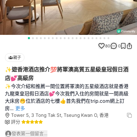
80
0
親子
✨遊香港酒店推介💯將軍澳高質五星級皇冠假日酒
店💕高級房
✨️今次介紹和推薦一間位置將軍澳的五星級酒店就是香港
九龍東皇冠假日酒店💕今次我們入住的房間就是一間高級
大床房🤭位於酒店的七樓👍首先我們在trip.com網上訂
房
...
更多
Tower 5, 3 Tong Tak St, Tseung Kwan O, 香港
評分
發表第一個留言...