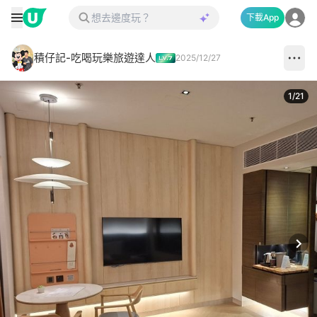
下載App
積仔記-吃喝玩樂旅遊達人
2025/12/27
1
/
21
Next