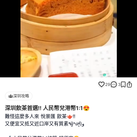
Loaded
:
Unmute
100.00%
29
3
深圳攻略
深圳飲茶首選‼️ 人民幣兌港幣1:1😍
難怪這麼多人來 悅景匯 飲茶🫖!!
又便宜又抵又近口岸又有質素٩(˃̶͈̀௰˂̶͈́)و