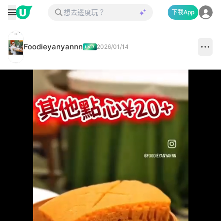
下載App
Foodieyanyannn
2026/01/14