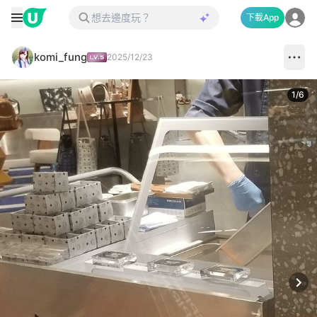
下載App
komi_fung
2025/12/23
1
/
6
Next