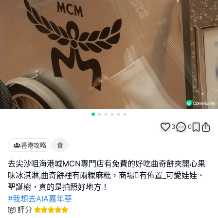
3
0
香港攻略
食
去尖沙咀海港城MCN專門店有免費的好吃曲奇餅夾開心果
味冰淇淋,曲奇餅裡有兩粿麻粃，商場有佈置_可愛娃娃、
#我想去AIA嘉年華
評分