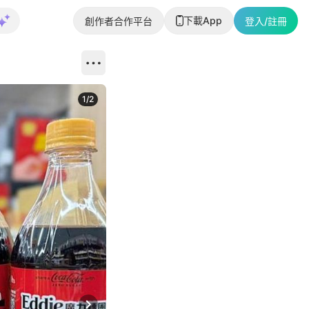
下載App
創作者合作平台
登入/註冊
1
/
2
即睇更多社