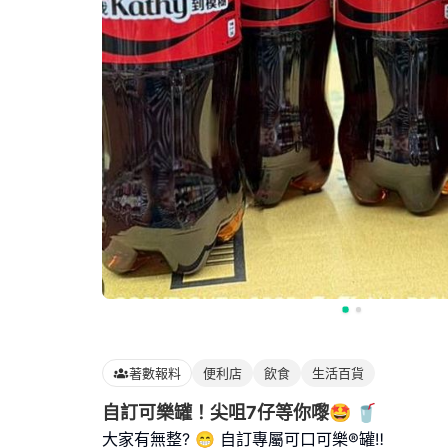
著數報料
便利店
飲食
生活百貨
自訂可樂罐！尖咀7仔等你嚟🤩 🥤
大家有無整? 😁 自訂專屬可口可樂®罐‼️