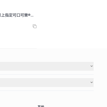
以上指定可口可樂®
...
其他