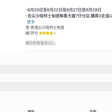
･6月20日至6月22日及6月27日至6月29日
･去尖沙咀柯士甸道聯業大廈7仔分店,購買3支或
更多
香港尖沙咀柯士甸道
評分
顯示所有留言(
2
)...
關於
探索