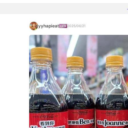
yyhapieat
2025/06/21