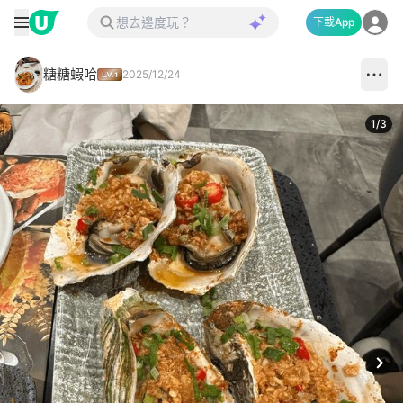
下載App
糖糖蝦哈
2025/12/24
1
/
3
Next