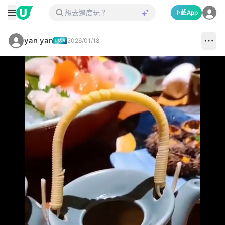
下載App
yan yan
2026/01/18