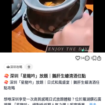
Loaded
:
Unmute
100.00%
34
3
深圳攻略
食
🍣 深圳「星龍吟」放題｜鵝肝生蠔清酒任點
🍣 深圳「星龍吟」放題｜日式和風盛宴｜鵝肝生蠔清酒任
點攻略
想喺深圳享受一次高質感嘅日式放題體驗？位於羅湖鑽石廣
場嘅 「星龍吟」 絕對係近期人氣之選！呢度唔單
...
更多