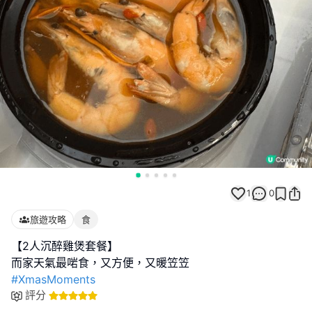
1
0
旅遊攻略
食
【2人沉醉雞煲套餐】
#XmasMoments
評分