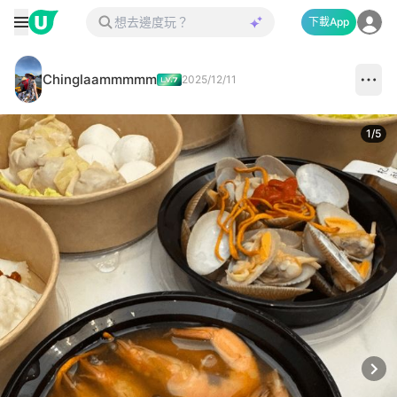
下載App
Chinglaammmmm
2025/12/11
1
/
5
Next