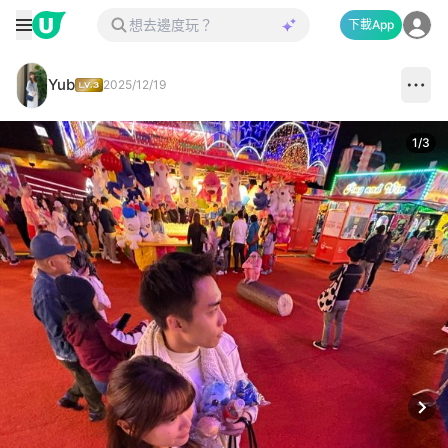
下載App
Yub
2025/12/19
1
/
3
Next