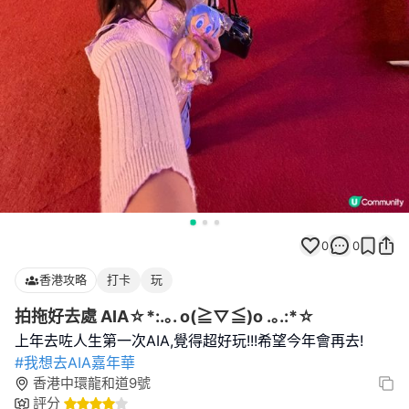
0
0
香港攻略
打卡
玩
拍拖好去處 AIA☆*:.｡. o(≧▽≦)o .｡.:*☆
#我想去AIA嘉年華
香港中環龍和道9號
評分