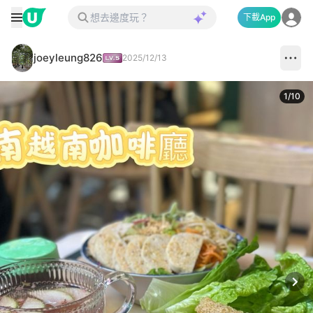
下載App
joeyleung826
2025/12/13
1
/
10
Next