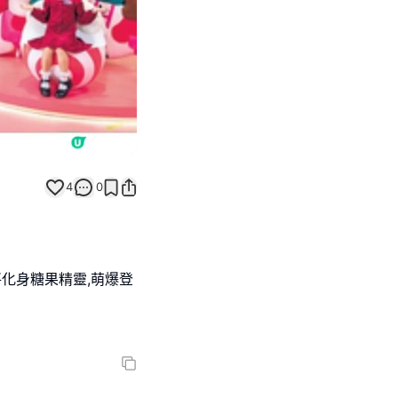
4
0
i」將化身糖果精靈,萌爆登