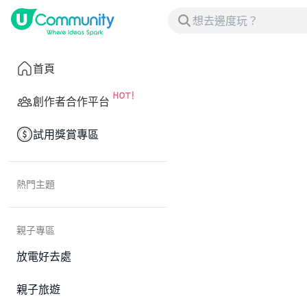
首頁
創作者合作平台
試用獎賞專區
熱門主題
親子專區
放電好去處
親子旅遊