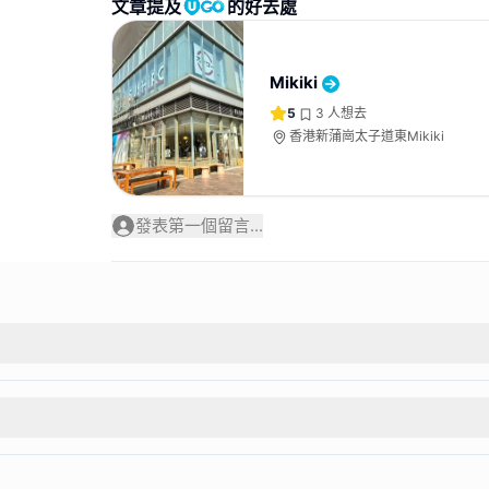
文章提及
的好去處
Mikiki
5
3
人想去
香港新蒲崗太子道東Mikiki
發表第一個留言...