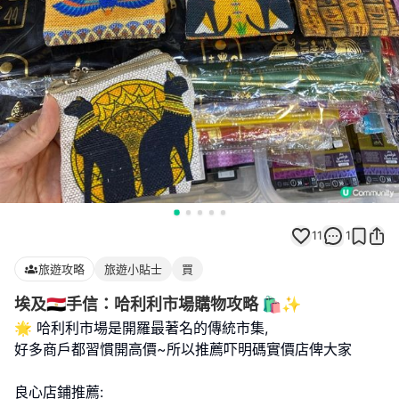
11
1
旅遊攻略
旅遊小貼士
買
埃及🇪🇬手信：哈利利市場購物攻略 🛍️✨
🌟 哈利利市場是開羅最著名的傳統市集,
好多商戶都習慣開高價~所以推薦吓明碼實價店俾大家
良心店鋪推薦: