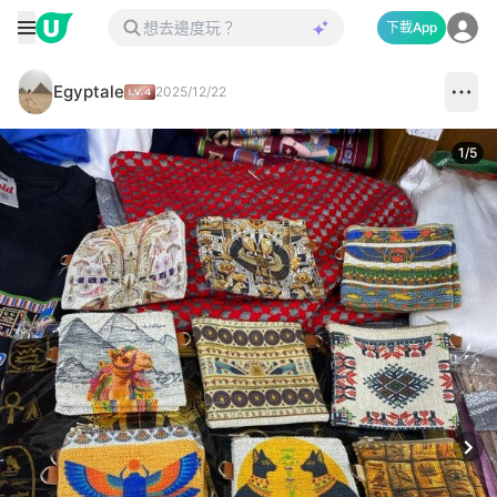
下載App
Egyptale
2025/12/22
1
/
5
Next