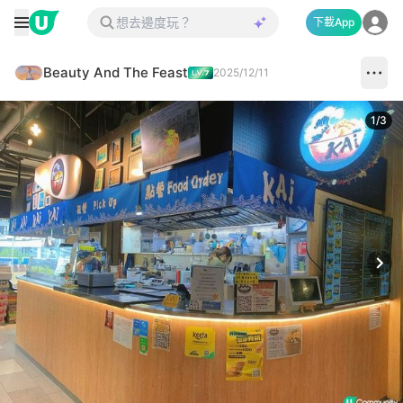
下載App
Beauty And The Feast
2025/12/11
1
/
3
Next