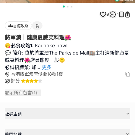
9
1
香港攻略
食
將軍澳｜健康夏威夷料理🌺
😋必食攻略1: Kai poke bowl
💬 簡介: 位於將軍澳The Parkside Mall🏬主打清新健康夏
威夷料理🌺店員態度一般🙂
必試招牌菜: 加
...
更多
香港將軍澳唐俊街18號1樓
評分
顯示所有留言(
1
)...
社群主題
熱門地點