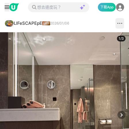
下載App
LIFeSCAPEpE
2026/01/06
1
/
3
Next