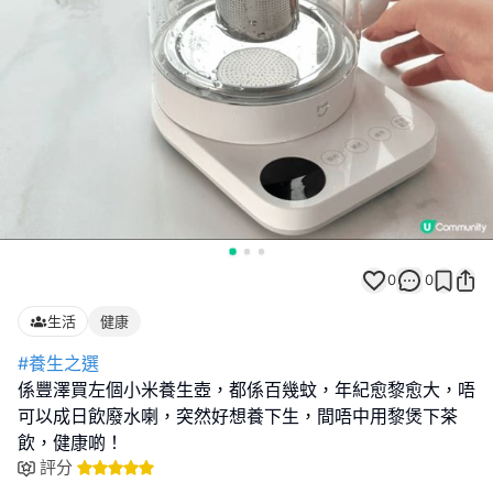
0
0
生活
健康
#養生之選
係豐澤買左個小米養生壺，都係百幾蚊，年紀愈黎愈大，唔
可以成日飲廢水喇，突然好想養下生，間唔中用黎煲下茶
飲，健康啲！
評分