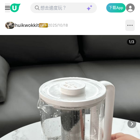
下載App
huikwokkit
2025/10/18
1
/
3
Next