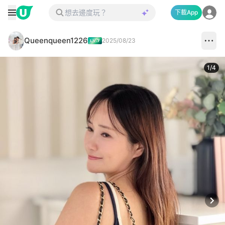
下載App
Queenqueen1226
2025/08/23
1
/
4
Next