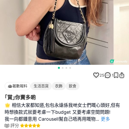
25
1
著數報料
生活百貨
衣飾
飲食
｢賞｣你賣多啲
🌟 相信大家都知道,包包永遠係我哋女士們嘅心頭好,但有
時想換款式就要考慮一下budget 又要考慮空間問題!
我一向都鍾意用 Carousell幫自己唔再用嘅物
...
更多
評分