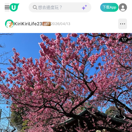
下載App
KiriKiriLife23
2026/04/13
1
/
7
Next