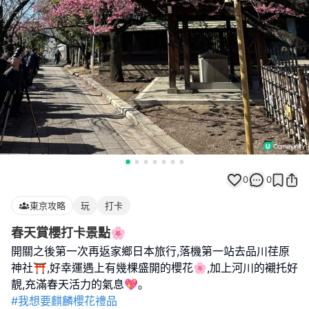
0
0
東京攻略
玩
打卡
春天賞櫻打卡景點🌸
開關之後第一次再返家鄉日本旅行,落機第一站去品川荏原
神社⛩️,好幸運遇上有幾棵盛開的櫻花🌸,加上河川的襯托好
#我想要麒麟櫻花禮品