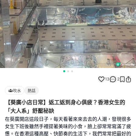
13
2
吹水
熱話
【葵廣小店日常】返工返到身心俱疲？香港女生的
「大人系」舒壓秘訣
在葵廣開店這段日子，每天看著來來去去的人潮，發現很多
女生下班後雖然手裡提著美味的小食，臉上卻常常寫滿了疲
憊。在香港這種高壓、快節奏的生活下，我們常常把最好的