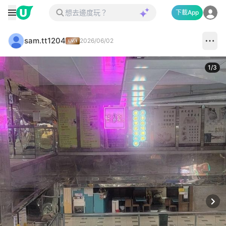
下載App
sam.tt1204
2026/06/02
1
/
3
Next