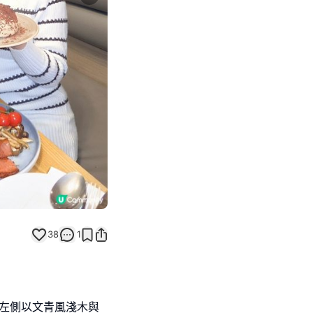
Next slide
38
1
，左側以文青風淺木與