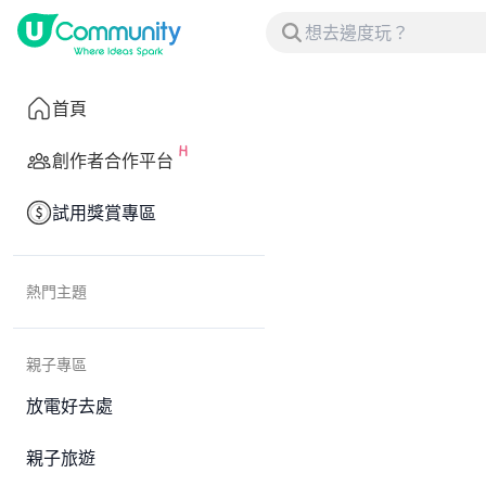
首頁
創作者合作平台
試用獎賞專區
熱門主題
親子專區
放電好去處
親子旅遊