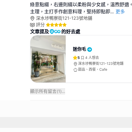
綠意點綴，右邊則綴以柔粉與少女感，溫煦舒適
主理，主打手作創意料理，堅持即點即
...
更多
深水埗鴨寮街121-123號地舖
評分
文章提及
的好去處
迷你毛
5
4
人想去
深水埗鴨寮街121-123號地舖
甜品、西餐、Cafe
顯示所有留言(
1
)...