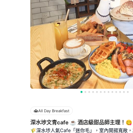
All Day Breakfast
深水埗文青cafe ☕️ 酒店級甜品師主理！😋
🌾深水埗人氣Cafe「迷你毛」，室內開揚寬敞