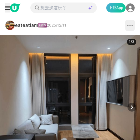
下載App
eateatlam
2025/12/11
1
/
3
Next