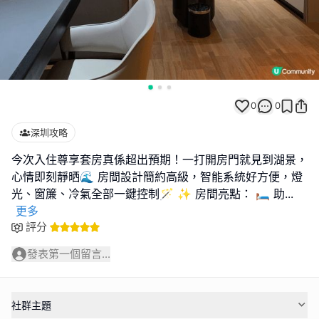
0
0
深圳攻略
今次入住尊享套房真係超出預期！一打開房門就見到湖景，
心情即刻靜晒🌊 房間設計簡約高級，智能系統好方便，燈
光、窗簾、冷氣全部一鍵控制🪄 ✨ 房間亮點： 🛏️ 助
...
更多
評分
發表第一個留言...
社群主題