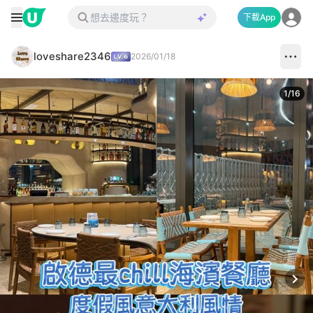
下載App
loveshare2346
2026/01/18
1
/
16
Next