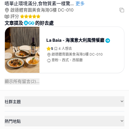
唔單止環境滿分,食物質素一樣驚
...
更多
啟德體育園美食海灣G樓 DC-010​
評分
文章提及
的好去處
La Baia - 海濱意大利風情餐廳
5
4
人想去
啟德體育園美食海灣G樓 DC-010​
意粉、西式、西餐廳
顯示所有留言(
2
)...
社群主題
熱門地點