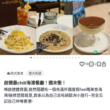
19
2
西式美食
意大利菜
啟德最chill海濱餐廳！週末衝！
喺啟德體育園,竟然隱藏咗一個充滿外國度假feel嘅美食海
灣!裝修悠閒寫意,真係以為自己去咗趟歐洲小旅行~完全忘
記自己仲喺香港!