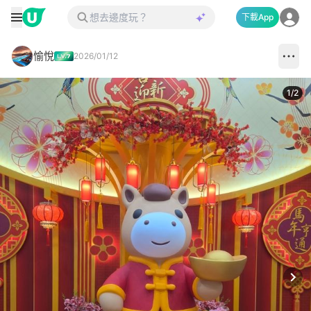
下載App
愉悅
2026/01/12
1
/
2
Next