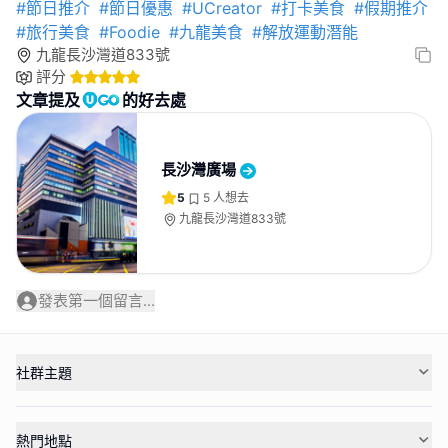
#節日推介
#節日優惠
#UCreator
#打卡美食
#假期推介
#旅行美食
#Foodie
#九龍美食
#解放運動潛能
九龍長沙灣道833號
評分
文章提及
的好去處
長沙灣廣場
5
5
人想去
九龍長沙灣道833號
發表第一個留言...
社群主題
熱門地點