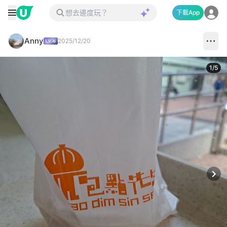
下載App
Anny
2025/12/20
1
/
5
Next