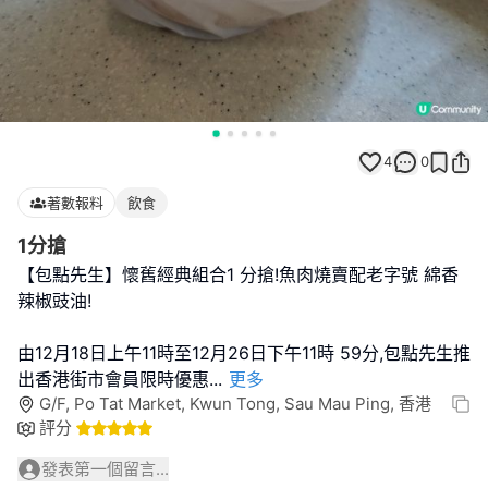
4
0
著數報料
飲食
1分搶
【包點先生】懷舊經典組合1 分搶!魚肉燒賣配老字號 綿香
辣椒豉油!
由12月18日上午11時至12月26日下午11時 59分,包點先生推
出香港街市會員限時優惠
...
更多
G/F, Po Tat Market, Kwun Tong, Sau Mau Ping, 香港
評分
發表第一個留言...