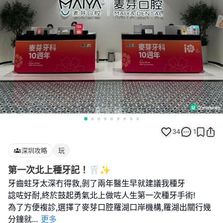
34
1
深圳攻略
玩
第一次北上種牙記！🦷✨
牙齒蛀牙太深冇得救,剝了兩年醫生早就建議我種牙
諗咗好耐,終於鼓起勇氣北上做咗人生第一次種牙手術!
為了方便複診,選擇了麥芽口腔羅湖口岸機構,羅湖出關行幾
分鐘就
...
更多