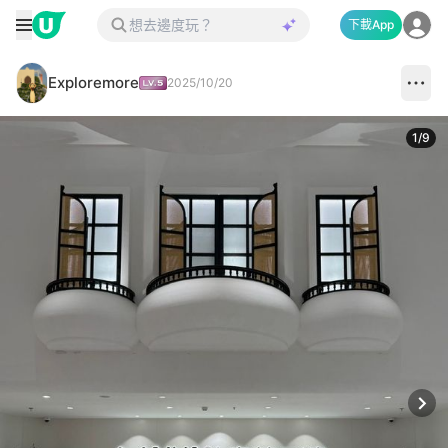
下載App
Exploremore
2025/10/20
1
/
9
Next