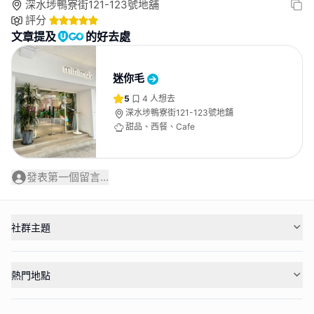
深水埗鴨寮街121-123號地舖
評分
文章提及
的好去處
迷你毛
5
4
人想去
深水埗鴨寮街121-123號地舖
甜品、西餐、Cafe
發表第一個留言...
社群主題
熱門地點