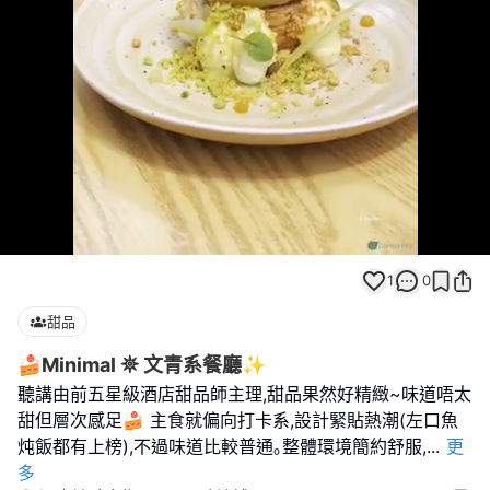
Loaded
:
Unmute
100.00%
1
0
甜品
🍰Minimal 𖤓 文青系餐廳✨
聽講由前五星級酒店甜品師主理,甜品果然好精緻~味道唔太
甜但層次感足🍰 主食就偏向打卡系,設計緊貼熱潮(左口魚
炖飯都有上榜),不過味道比較普通｡整體環境簡約舒服,
...
更
多