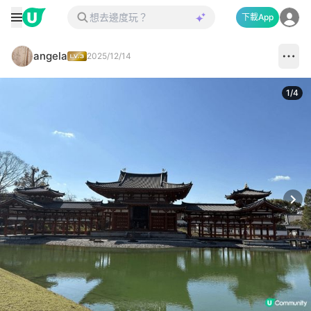
下載App
angela
2025/12/14
1
/
4
Next