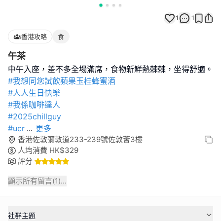
1
1
香港攻略
食
午茶
#我想同您試飲蘋果玉桂蜂蜜酒
#人人生日快樂
#我係咖啡達人
#2025chillguy
#ucr
...
更多
香港佐敦彌敦道233-239號佐敦薈3樓
人均消費
HK$
329
評分
顯示所有留言(
1
)...
社群主題