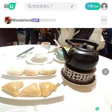
下載App
Woodstock
2025/02/13
1
/
4
Next