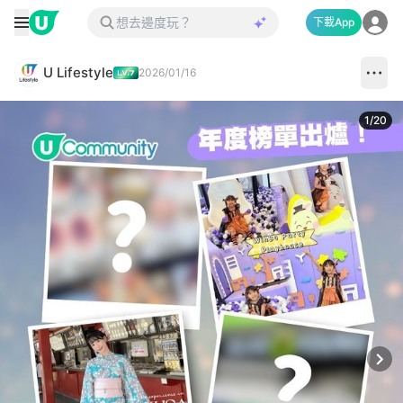
下載App
U Lifestyle
2026/01/16
1
/
20
Next