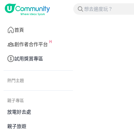
首頁
創作者合作平台
試用獎賞專區
熱門主題
親子專區
放電好去處
親子旅遊