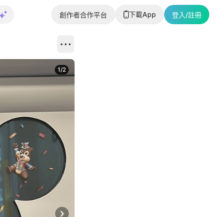
下載App
創作者合作平台
登入/註冊
1
/
2
即睇更多社