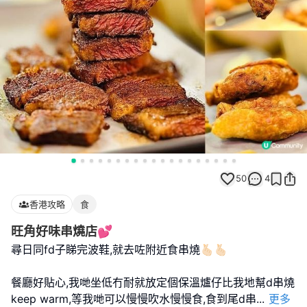
50
4
香港攻略
食
旺角好味串燒店💕
尋日同fd子睇完波鞋,就去咗附近食串燒🫰🏻🫰🏻
餐廳好貼心,我哋坐低冇耐就放定個保溫爐仔比我地幫d串燒
keep warm,等我哋可以慢慢吹水慢慢食,食到尾d串
...
更多