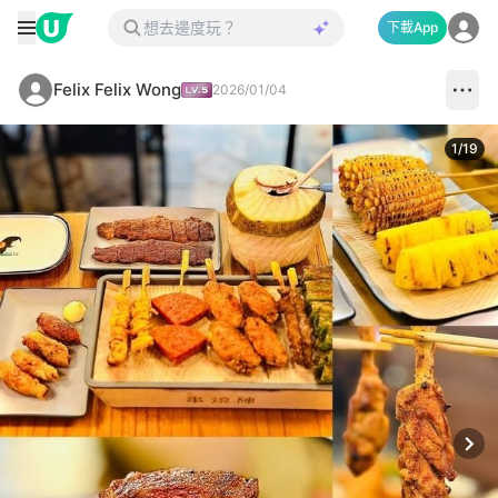
下載App
Felix Felix Wong
2026/01/04
1
/
19
Next