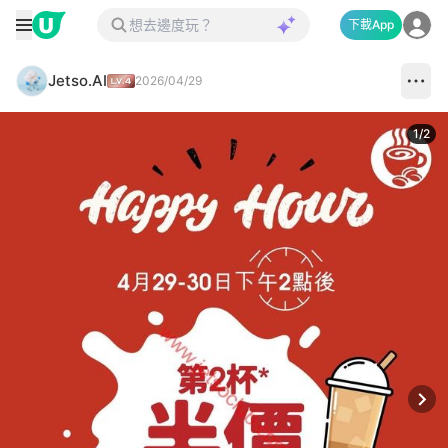
下載App
Jetso.AI
2026/04/29
1
/
2
Next