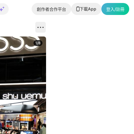
下載App
創作者合作平台
登入/註冊
1
/
8