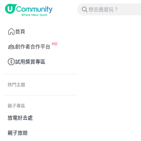
首頁
創作者合作平台
試用獎賞專區
熱門主題
親子專區
放電好去處
親子旅遊