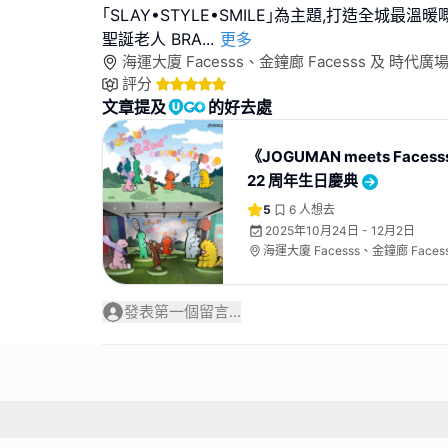
｢SLAY•STYLE•SMILE｣為主題,打造全城最溫
聖誕老人 BRA
...
更多
海運大廈 Facesss、金鐘廊 Facesss 及 時代廣場 
評分
文章提及
的好去處
《JOGUMAN meets Facess
22 周年生日慶典
5
6
人想去
2025年10月24日 - 12月2日
海運大廈 Facesss、金鐘廊 Faces
Facesss
發表第一個留言...